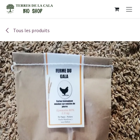
Se rendre au contenu
Tous les produits