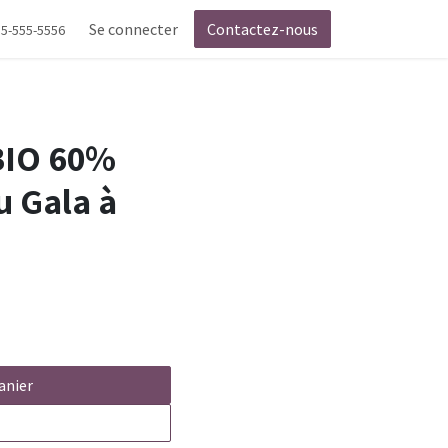
Se connecter
Contactez-nous
55-555-5556
 BIO 60%
u Gala à
anier