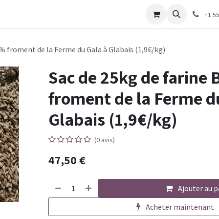
+1 5
0% froment de la Ferme du Gala à Glabais (1,9€/kg)
Sac de 25kg de farine
froment de la Ferme d
Glabais (1,9€/kg)
(0 avis)
47,50
€
Ajouter au p
Acheter maintenant