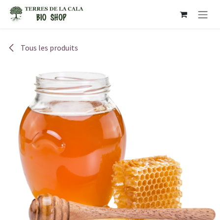
Se rendre au contenu
Tous les produits