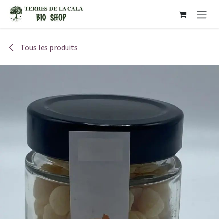
Se rendre au contenu
Tous les produits